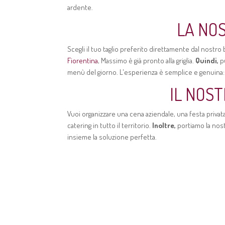
ardente.
LA NOS
Scegli il tuo taglio preferito direttamente dal nostro
Fiorentina
, Massimo è già pronto alla griglia.
Quindi,
pu
menù del giorno. L'esperienza è semplice e genuina: l
IL NOS
Vuoi organizzare una cena aziendale, una festa priva
catering in tutto il territorio.
Inoltre,
portiamo la nost
insieme la soluzione perfetta.