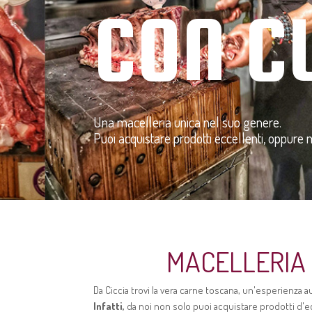
CON C
Una macelleria unica nel suo genere.
Puoi acquistare prodotti eccellenti, oppure 
MACELLERIA 
Da Ciccia trovi la vera carne toscana, un'esperienza 
Infatti,
da noi non solo puoi acquistare prodotti d'