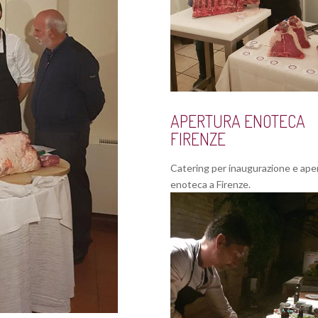
APERTURA ENOTECA
FIRENZE
Catering per inaugurazione e ape
enoteca a Firenze.