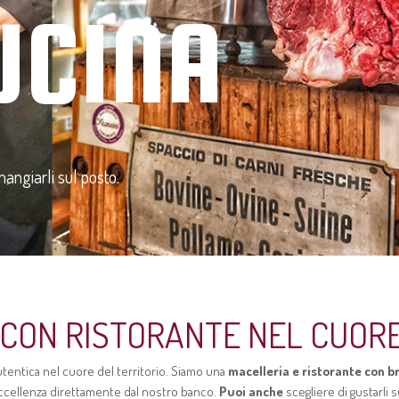
UCINA
mangiarli sul posto.
CON RISTORANTE NEL CUORE
autentica nel cuore del territorio. Siamo una
macelleria e ristorante con b
eccellenza direttamente dal nostro banco.
Puoi anche
scegliere di gustarli s