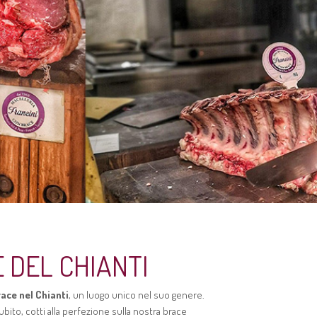
 DEL CHIANTI
race nel Chianti
, un luogo unico nel suo genere.
ubito, cotti alla perfezione sulla nostra brace