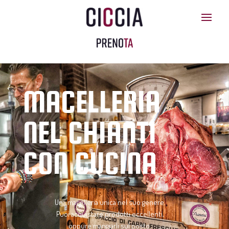
MACELLERIA
NEL CHIANTI
CON CUCINA
Una macelleria unica nel suo genere.
Puoi acquistare prodotti eccellenti,
oppure mangiarli sul posto.